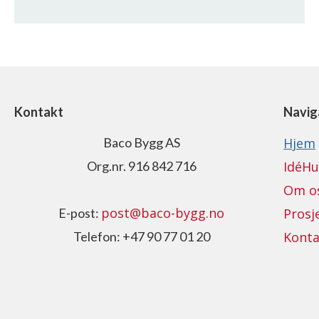
Kontakt
Navig
Baco Bygg AS
Hjem
Org.nr. 916 842 716
IdéHu
Om o
post@baco-bygg.no
E-post:
Prosj
Telefon: +47 90 77 01 20
Konta