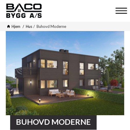
V
i
Hjem
Hus
Buhovd Moderne
s
n
a
v
i
g
a
s
j
o
n
BUHOVD MODERNE