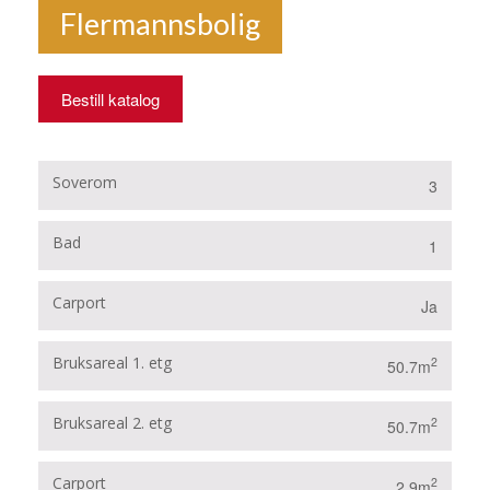
Flermannsbolig
Bestill katalog
Soverom
3
Bad
1
Carport
Ja
Bruksareal 1. etg
2
50.7m
Bruksareal 2. etg
2
50.7m
Carport
2
2.9m