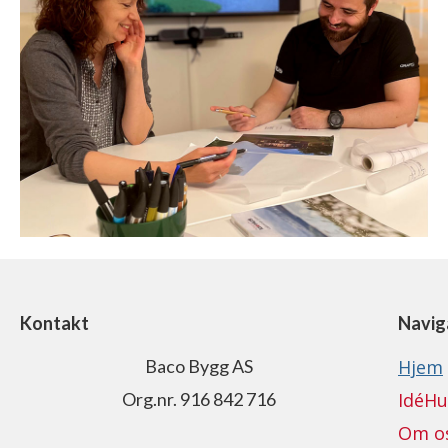
Kontakt
Navig
Baco Bygg AS
Hjem
Org.nr. 916 842 716
IdéHu
Om o