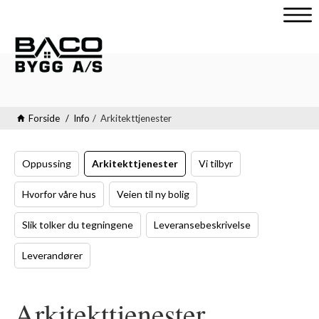
V
i
s
n
a
v
Forside
Info
Arkitekttjenester
i
g
a
s
Oppussing
Arkitekttjenester
Vi tilbyr
j
o
Hvorfor våre hus
Veien til ny bolig
n
Slik tolker du tegningene
Leveransebeskrivelse
Leverandører
Arkitekttjenester