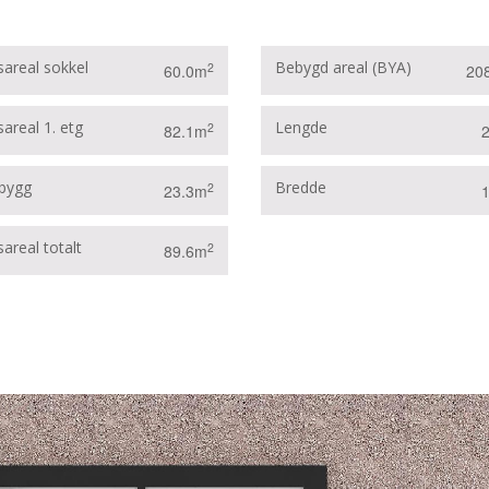
sareal sokkel
Bebygd areal (BYA)
2
60.0m
20
areal 1. etg
Lengde
2
82.1m
bygg
Bredde
2
23.3m
areal totalt
2
89.6m