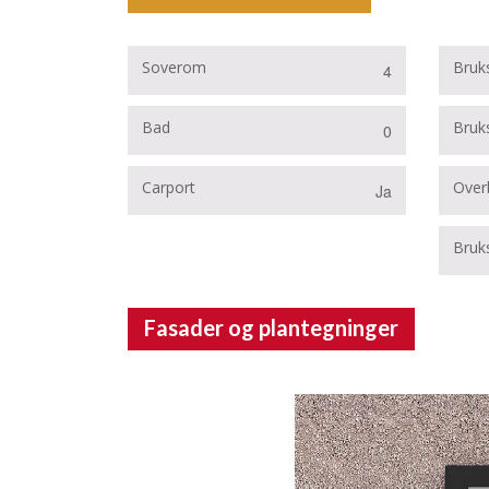
Soverom
Bruk
4
Bad
Bruks
0
Carport
Over
Ja
Bruks
Fasader og plantegninger