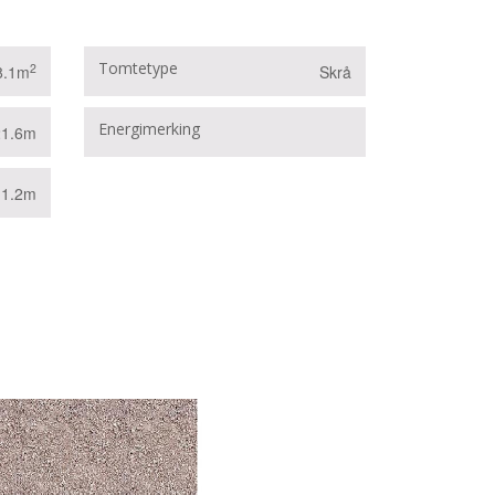
Tomtetype
2
8.1m
Skrå
B
Energimerking
21.6m
11.2m