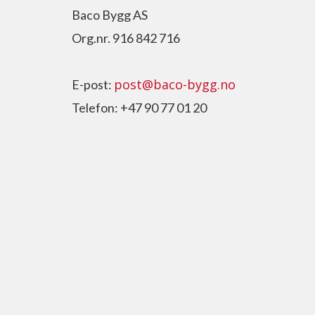
Baco Bygg AS
Org.nr. 916 842 716
post@baco-bygg.no
E-post:
Telefon: +47 90 77 01 20