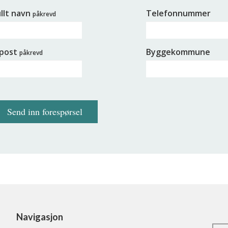
llt navn
Telefonnummer
påkrevd
-post
Byggekommune
påkrevd
Send inn forespørsel
Navigasjon