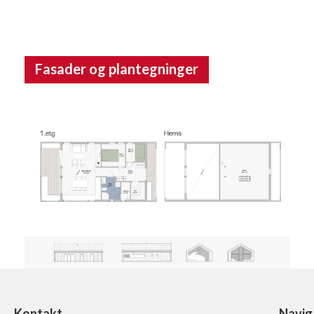
Fasader og plantegninger
Kontakt
Navig