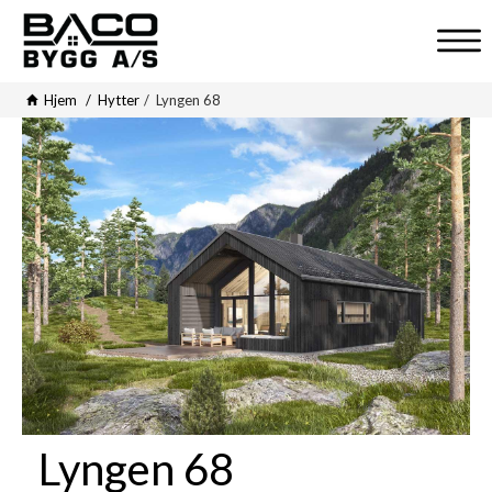
V
i
Hjem
Hytter
Lyngen 68
s
n
a
v
i
g
a
s
j
o
n
Lyngen 68